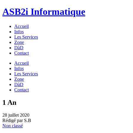
ASB2i
Informatique
Accueil
Infos
Les Services
Zone
DàD
Contact
Accueil
Infos
Les Services
Zone
DàD
Contact
1 An
28 juillet 2020
Rédigé par S.B
Non classé