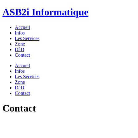
ASB2i
Informatique
Accueil
Infos
Les Services
Zone
DàD
Contact
Accueil
Infos
Les Services
Zone
DàD
Contact
Contact