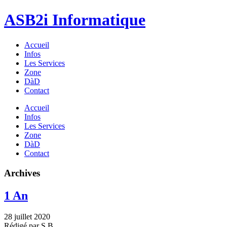
ASB2i
Informatique
Accueil
Infos
Les Services
Zone
DàD
Contact
Accueil
Infos
Les Services
Zone
DàD
Contact
Archives
1 An
28 juillet 2020
Rédigé par S.B